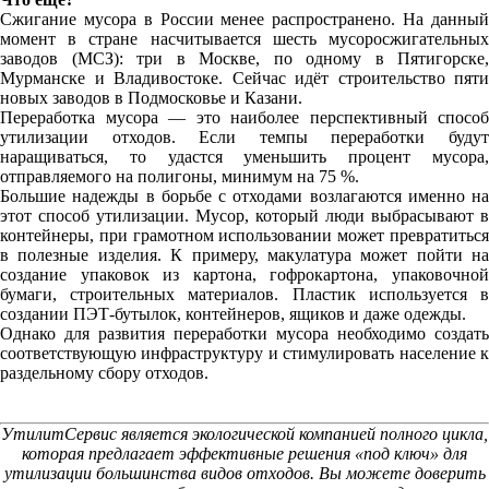
Сжигание мусора в России менее распространено. На данный
момент в стране насчитывается шесть мусоросжигательных
заводов (МСЗ): три в Москве, по одному в Пятигорске,
Мурманске и Владивостоке. Сейчас идёт строительство пяти
новых заводов в Подмосковье и Казани.
Переработка мусора — это наиболее перспективный способ
утилизации отходов. Если темпы переработки будут
наращиваться, то удастся уменьшить процент мусора,
отправляемого на полигоны, минимум на 75 %.
Большие надежды в борьбе с отходами возлагаются именно на
этот способ утилизации. Мусор, который люди выбрасывают в
контейнеры, при грамотном использовании может превратиться
в полезные изделия. К примеру, макулатура может пойти на
создание упаковок из картона, гофрокартона, упаковочной
бумаги, строительных материалов. Пластик используется в
создании ПЭТ-бутылок, контейнеров, ящиков и даже одежды.
Однако для развития переработки мусора необходимо создать
соответствующую инфраструктуру и стимулировать население к
раздельному сбору отходов.
УтилитСервис является экологической компанией полного цикла,
которая предлагает эффективные решения «под ключ» для
утилизации большинства видов отходов. Вы можете доверить