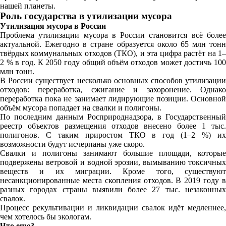
нашей планеты.
Роль государства в утилизации мусора
Утилизация мусора в России
Проблема утилизации мусора в России становится всё более
актуальной. Ежегодно в стране образуется около 65 млн тонн
твёрдых коммунальных отходов (ТКО), и эта цифра растёт на 1–
2 % в год. К 2050 году общий объём отходов может достичь 100
млн тонн.
В России существует несколько основных способов утилизации
отходов: переработка, сжигание и захоронение. Однако
переработка пока не занимает лидирующие позиции. Основной
объём мусора попадает на свалки и полигоны.
По последним данным Росприроднадзора, в Государственный
реестр объектов размещения отходов внесено более 1 тыс.
полигонов. С таким приростом ТКО в год (1–2 %) их
возможности будут исчерпаны уже скоро.
Свалки и полигоны занимают большие площади, которые
подвержены ветровой и водной эрозии, вымыванию токсичных
веществ и их миграции. Кроме того, существуют
несанкционированные места скопления отходов. В 2019 году в
разных городах страны выявили более 27 тыс. незаконных
свалок.
Процесс рекультивации и ликвидации свалок идёт медленнее,
чем хотелось бы экологам.
Что еще?