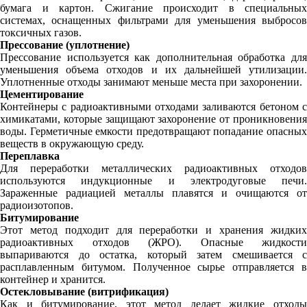
бумага и картон. Сжигание происходит в специальных
системах, оснащенных фильтрами для уменьшения выбросов
токсичных газов.
Прессование (уплотнение)
Прессование используется как дополнительная обработка для
уменьшения объема отходов и их дальнейшей утилизации.
Уплотненные отходы занимают меньше места при захоронении.
Цементирование
Контейнеры с радиоактивными отходами заливаются бетоном с
химикатами, которые защищают захоронение от проникновения
воды. Герметичные емкости предотвращают попадание опасных
веществ в окружающую среду.
Переплавка
Для переработки металлических радиоактивных отходов
используются индукционные и электродуговые печи.
Зараженные радиацией металлы плавятся и очищаются от
радиоизотопов.
Битумирование
Этот метод подходит для переработки и хранения жидких
радиоактивных отходов (ЖРО). Опасные жидкости
выпариваются до остатка, который затем смешивается с
расплавленным битумом. Полученное сырье отправляется в
контейнер и хранится.
Остекловывание (витрификация)
Как и битумирование, этот метод делает жидкие отходы