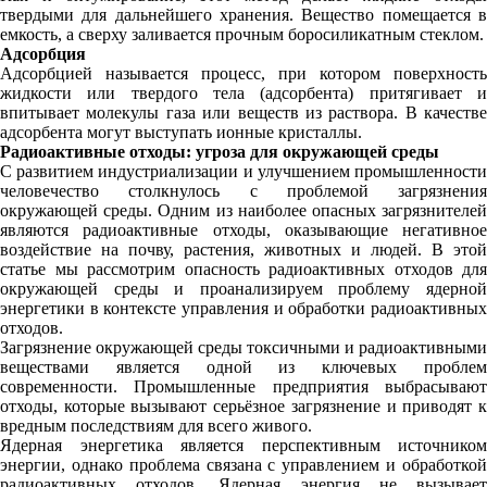
твердыми для дальнейшего хранения. Вещество помещается в
емкость, а сверху заливается прочным боросиликатным стеклом.
Адсорбция
Адсорбцией называется процесс, при котором поверхность
жидкости или твердого тела (адсорбента) притягивает и
впитывает молекулы газа или веществ из раствора. В качестве
адсорбента могут выступать ионные кристаллы.
Радиоактивные отходы: угроза для окружающей среды
С развитием индустриализации и улучшением промышленности
человечество столкнулось с проблемой загрязнения
окружающей среды. Одним из наиболее опасных загрязнителей
являются радиоактивные отходы, оказывающие негативное
воздействие на почву, растения, животных и людей. В этой
статье мы рассмотрим опасность радиоактивных отходов для
окружающей среды и проанализируем проблему ядерной
энергетики в контексте управления и обработки радиоактивных
отходов.
Загрязнение окружающей среды токсичными и радиоактивными
веществами является одной из ключевых проблем
современности. Промышленные предприятия выбрасывают
отходы, которые вызывают серьёзное загрязнение и приводят к
вредным последствиям для всего живого.
Ядерная энергетика является перспективным источником
энергии, однако проблема связана с управлением и обработкой
радиоактивных отходов. Ядерная энергия не вызывает