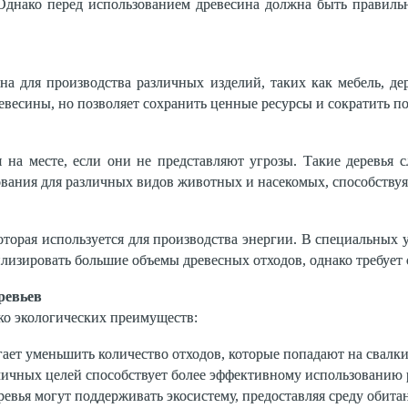
Однако перед использованием древесина должна быть правиль
на для производства различных изделий, таких как мебель, д
евесины, но позволяет сохранить ценные ресурсы и сократить по
я на месте, если они не представляют угрозы. Такие деревь
ования для различных видов животных и насекомых, способству
оторая используется для производства энергии. В специальных
тилизировать большие объемы древесных отходов, однако требует
ревьев
ко экологических преимуществ:
ает уменьшить количество отходов, которые попадают на свалки
личных целей способствует более эффективному использованию 
евья могут поддерживать экосистему, предоставляя среду обита