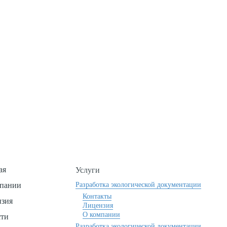
ть вопросы или нужна конс
Оставьте заявку и мы свяжемся с Вами
Заявка
ая
Услуги
пании
Разработка экологической документации
Контакты
зия
Лицензия
О компании
сти
Разработка экологической документации