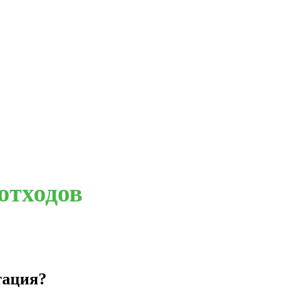
отходов
тация?