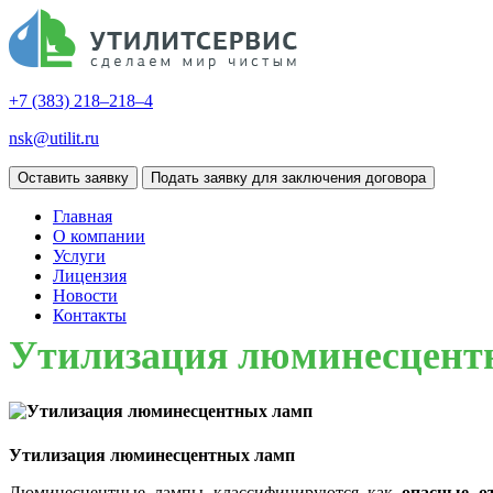
+7 (383)
218–218–4
nsk@utilit.ru
Оставить заявку
Подать заявку для заключения договора
Главная
О компании
Услуги
Лицензия
Новости
Контакты
Утилизация люминесцент
Утилизация люминесцентных ламп
Люминесцентные лампы классифицируются как
опасные о