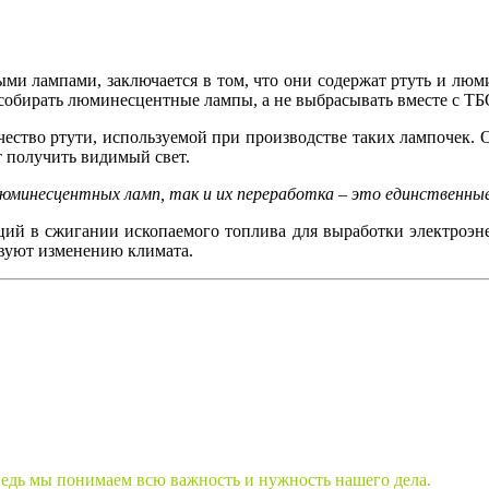
ыми лампами, заключается в том, что они содержат ртуть и л
собирать люминесцентные лампы, а не выбрасывать вместе с ТБ
ество ртути, используемой при производстве таких лампочек. О
т получить видимый свет.
люминесцентных ламп, так и их переработка – это единственные
й в сжигании ископаемого топлива для выработки электроэнер
ствуют изменению климата.
ведь мы понимаем всю важность и нужность нашего дела.