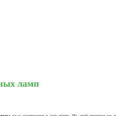
ных ламп
тходы
из-за содержания в них ртути. По этой причине их пр