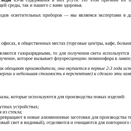
ей среды, так и нашего с вами здоровья.
идов осветительных приборов — мы являемся экспертами в д
фисах, в общественных местах (торговые центры, кафе, больниц
вляются газоразрядными, то для получения света используется
лучение, которое вызывает флуоресценцию люминофора в лампе,
ак обещают производители, она окупается в первые 2-3 года ис
энергии и небольшая стоимость в перспективе) и сделало эти ла
алы, которые используются для производства новых изделий:
утных устройствах;
 из стекла;
евращают в новые алюминиевые заготовки для производства те
ый свет в видимый), отделяются и очищаются для повторного 