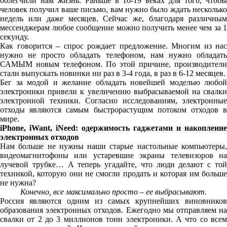
облегчили нам жизнь. Раньше в 16-19 веках для того, чтобы
человек получил ваше письмо, вам нужно было ждать несколько
недель или даже месяцев. Сейчас же, благодаря различным
мессенджерам любое сообщение можно получить менее чем за 1
секунду.
Как говорится – спрос рождает предложение. Многим из нас
нужно не просто обладать телефоном, нам нужно обладать
САМЫМ новым телефоном. По этой причине, производители
стали выпускать новинки ни раз в 3-4 года, в раз в 6-12 месяцев.
Бег за модой и желание обладать новейшей моделью любой
электроники привели к увеличению выбрасываемой на свалки
электронной техники. Согласно исследованиям, электронные
отходы являются самым быстрорастущим потоком отходов в
мире.
iPhone, iWant, iNeed: одержимость гаджетами и накопление
электронных отходов
Нам больше не нужны наши старые настольные компьютеры,
видеомагнитофоны или устаревшие экраны телевизоров на
лучевой трубке… А теперь угадайте, что люди делают с той
техникой, которую они не смогли продать и которая им больше
не нужна?
Конечно, все максимально просто – ее выбрасывают.
Россия являются одним из самых крупнейших виновников
образования электронных отходов. Ежегодно мы отправляем на
свалки от 2 до 3 миллионов тонн электроники. А что со всем