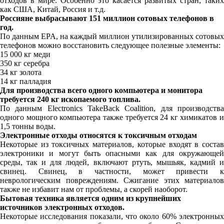
отходов в мире. Особенно это касается развитых стран, таких
как США, Китай, Россия и т.д.
Россияне выбрасывают 151 миллион сотовых телефонов в
год.
По данным EPA, на каждый миллион утилизированных сотовых
телефонов можно восстановить следующее полезные элементы:
15 000 кг меди
350 кг серебра
34 кг золота
14 кг палладия
Для производства всего одного компьютера и монитора
требуется 240 кг ископаемого топлива.
По данным Electronics TakeBack Coalition, для производства
одного мощного компьютера также требуется 24 кг химикатов и
1,5 тонны воды.
Электронные отходы относятся к токсичным отходам
Некоторые из токсичных материалов, которые входят в состав
электроники и могут быть опасными как для окружающей
среды, так и для людей, включают ртуть, мышьяк, кадмий и
свинец. Свинец, в частности, может привести к
неврологическим повреждениям. Сжигание этих материалов
также не избавит нам от проблемы, а скорей наоборот.
Бытовая техника является одним из крупнейших
источников электронных отходов.
Некоторые исследования показали, что около 60% электронных