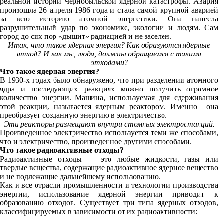
реальной истории Чернобыльской ядерной катастрофы. Авария
произошла 26 апреля 1986 года и стала самой крупной аварией
за всю историю атомной энергетики. Она нанесла
разрушительный удар по экономике, экологии и людям. Сам
город до сих пор «дышит» радиацией и не заселен.
Итак, что такое ядерная энергия? Как образуются ядерные
отход? И как мы, люди, должны обращаемся с такими
отходами?
Что такое ядерная энергия?
В 1930-х годах было обнаружено, что при разделении атомного
ядра и последующих реакциях можно получить огромное
количество энергии. Машина, используемая для сдерживания
этой реакции, называется ядерным реактором. Именно она
преобразует созданную энергию в электричество.
Эти реакторы размещают внутри атомных электростанций.
Произведенное электричество используется теми же способами,
что и электричество, произведенное другими способами.
Что такое радиоактивные отходы?
Радиоактивные отходы — это любые жидкости, газы или
твердые вещества, содержащие радиоактивное ядерное вещество
и не подлежащие дальнейшему использованию.
Как и все отрасли промышленности и технологии производства
энергии, использование ядерной энергии приводит к
образованию отходов. Существует три типа ядерных отходов,
классифицируемых в зависимости от их радиоактивности: