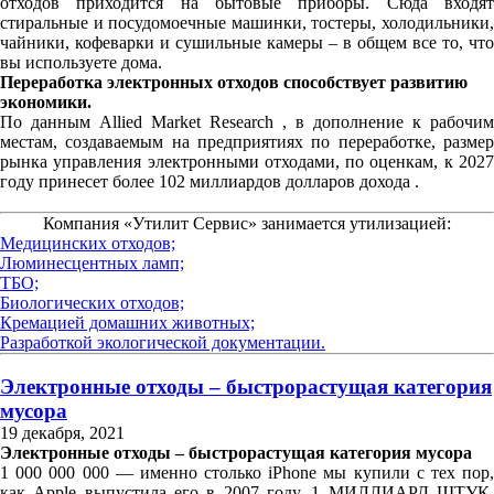
отходов приходится на бытовые приборы. Сюда входят
стиральные и посудомоечные машинки, тостеры, холодильники,
чайники, кофеварки и сушильные камеры – в общем все то, что
вы используете дома.
Переработка электронных отходов способствует развитию
экономики.
По данным Allied Market Research , в дополнение к рабочим
местам, создаваемым на предприятиях по переработке, размер
рынка управления электронными отходами, по оценкам, к 2027
году принесет более 102 миллиардов долларов дохода .
Компания «Утилит Сервис» занимается утилизацией:
Медицинских отходов;
Люминесцентных ламп;
ТБО;
Биологических отходов;
Кремацией домашних животных;
Разработкой экологической документации.
Электронные отходы – быстрорастущая категория
мусора
19 декабря, 2021
Электронные отходы – быстрорастущая категория мусора
1 000 000 000 — именно столько iPhone мы купили с тех пор,
как Apple выпустила его в 2007 году. 1 МИЛЛИАРД ШТУК.