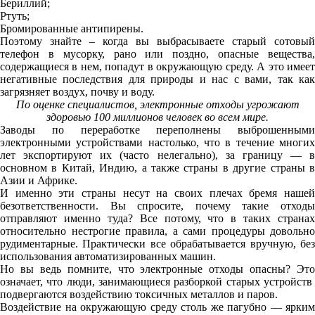
Бериллий;
Ртуть;
Бромированные антипирены.
Поэтому знайте – когда вы выбрасываете старый сотовый
телефон в мусорку, рано или поздно, опасные вещества,
содержащиеся в нем, попадут в окружающую среду. А это имеет
негативные последствия для природы и нас с вами, так как
загрязняет воздух, почву и воду.
По оценке специалистов, электронные отходы угрожают
здоровью 100 миллионов человек во всем мире.
Заводы по переработке переполнены выброшенными
электронными устройствами настолько, что в течение многих
лет экспортируют их (часто нелегально), за границу — в
основном в Китай, Индию, а также страны в другие страны в
Азии и Африке.
И именно эти страны несут на своих плечах бремя нашей
безответственности. Вы спросите, почему такие отходы
отправляют именно туда? Все потому, что в таких странах
относительно нестрогие правила, а сами процедуры довольно
рудиментарные. Практически все обрабатывается вручную, без
использования автоматизированных машин.
Но вы ведь помните, что электронные отходы опасны? Это
означает, что люди, занимающиеся разборкой старых устройств
подвергаются воздействию токсичных металлов и паров.
Воздействие на окружающую среду столь же пагубно — ярким