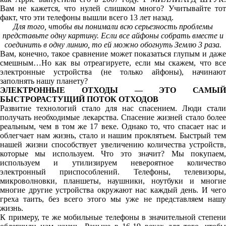
Вам не кажется, что нулей слишком много? Учитывайте тот
факт, что эти телефоны вышли всего 13 лет назад.
Для того, чтобы вы понимали всю серьезность проблемы
представьте одну картину. Если все айфоны собрать вместе и
соединить в одну линию, то ей можно обогнуть Землю 3 раза.
Вам, конечно, такое сравнение может показаться глупым и даже
смешным…Но как вы отреагируете, если мы скажем, что все
электронные устройства (не только айфоны), начинают
заполнять нашу планету?
ЭЛЕКТРОННЫЕ ОТХОДЫ — ЭТО САМЫЙ
БЫСТРОРАСТУЩИЙ ПОТОК ОТХОДОВ
Развитие технологий стало для нас спасением. Люди стали
получать необходимые лекарства. Спасение жизней стало более
реальным, чем в том же 17 веке. Однако то, что спасает нас и
облегчает нам жизнь, стало и нашим проклятьем. Быстрый тем
нашей жизни способствует увеличению количества устройств,
которые мы используем. Что это значит? Мы покупаем,
используем и утилизируем невероятное количество
электронный приспособлений. Телефоны, телевизоры,
микроволновки, планшеты, наушники, ноутбуки и многие
многие другие устройства окружают нас каждый день. И чего
греха таить, без всего этого мы уже не представляем нашу
жизнь.
К примеру, те же мобильные телефоны в значительной степени