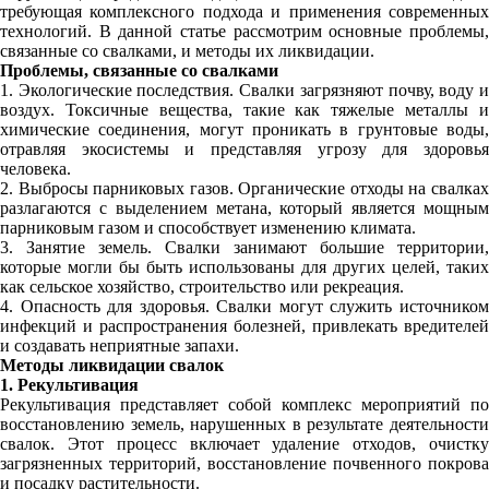
требующая комплексного подхода и применения современных
технологий. В данной статье рассмотрим основные проблемы,
связанные со свалками, и методы их ликвидации.
Проблемы, связанные со свалками
1. Экологические последствия. Свалки загрязняют почву, воду и
воздух. Токсичные вещества, такие как тяжелые металлы и
химические соединения, могут проникать в грунтовые воды,
отравляя экосистемы и представляя угрозу для здоровья
человека.
2. Выбросы парниковых газов. Органические отходы на свалках
разлагаются с выделением метана, который является мощным
парниковым газом и способствует изменению климата.
3. Занятие земель. Свалки занимают большие территории,
которые могли бы быть использованы для других целей, таких
как сельское хозяйство, строительство или рекреация.
4. Опасность для здоровья. Свалки могут служить источником
инфекций и распространения болезней, привлекать вредителей
и создавать неприятные запахи.
Методы ликвидации свалок
1. Рекультивация
Рекультивация представляет собой комплекс мероприятий по
восстановлению земель, нарушенных в результате деятельности
свалок. Этот процесс включает удаление отходов, очистку
загрязненных территорий, восстановление почвенного покрова
и посадку растительности.