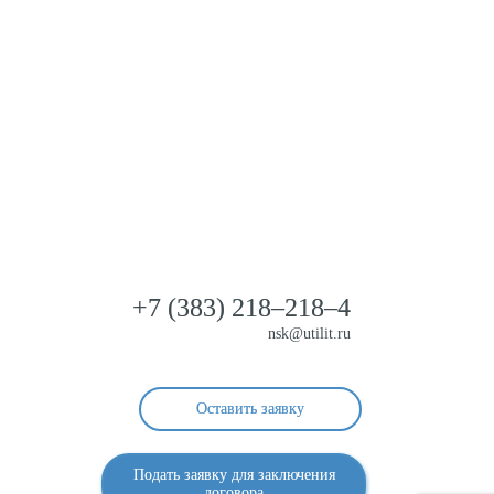
ультация?
+7 (383)
218–218–4
nsk@utilit.ru
Оставить заявку
Подать заявку для заключения
договора