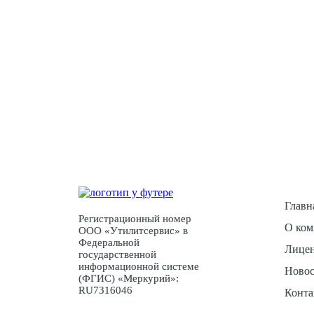
У Вас ес
Главн
Регистрационный номер
О ком
ООО «Утилитсервис» в
Федеральной
Лицен
государственной
информационной системе
Ново
(ФГИС) «Меркурий»:
RU7316046
Конта