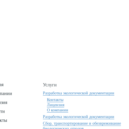
ть вопросы или нужна конс
Оставьте заявку и мы свяжемся с Вами
Заявка
ая
Услуги
пании
Разработка экологической документации
Контакты
зия
Лицензия
О компании
сти
Разработка экологической документации
кты
Сбор, транспортирование и обезвреживание
биологических отходов