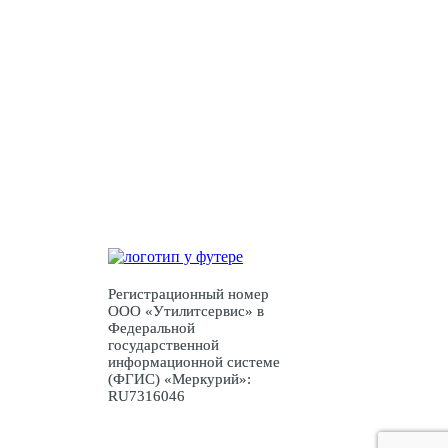
У Вас есть вопросы или нужна
консультация?
Оставьте заявку и мы свяжемся с Вами
Заявка
Регистрационный номер
ООО «Утилитсервис» в
Федеральной
государственной
информационной системе
(ФГИС) «Меркурий»:
RU7316046